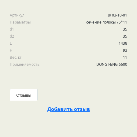
Артикул
IR 03-10-01
Параметры
сечение полосы 75*11
d1
35
d2
35
L
1438
H
93
Вес, кг
11
Применяемость
DONG FENG 6600
Отзывы
Добавить отзыв