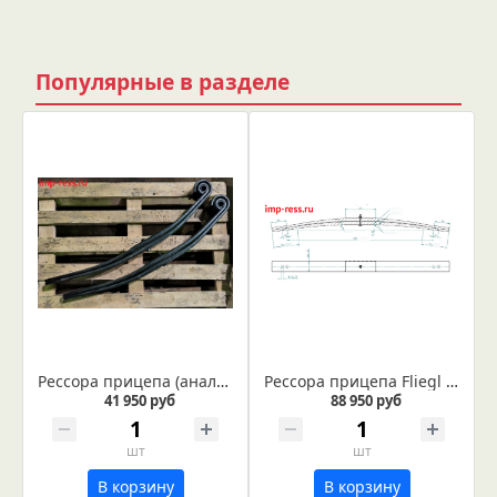
Популярные в разделе
Рессора прицепа (аналог ADR 4181003)
Рессора прицепа Fliegl ТМК-160 по образцу - аналог FNTXXX022255
41 950 руб
88 950 руб
шт
шт
В корзину
В корзину