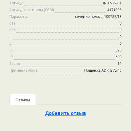
Артикул
IR 37-29-01
Артикул оригинала (OEM)
4171008
Параметры
сечение полосы 100*27/13
d1в
0
d2в
0
L
0
L'
0
L1
590
L2
590
Вес, кг
19
Применяемость
Подвеска ADR, BVL-46
Отзывы
Добавить отзыв