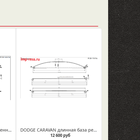
DODGE CARAVAN рессора усиленная короткая база (IR 29-143ус)
DODGE CARAVAN длинная база рессора IR 29-115в
12 600 руб