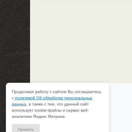
Продолжая работу с сайтом Вы соглашаетесь
Каталог рессор
с
политикой Об обработке персональных
Доставка и оплата
данных
, а также с тем, что данный сайт
Качество
использует cookie-файлы и сервис веб-
Контакты
О компании
аналитики Яндекс Метрика.
Вопрос-ответ
Принять