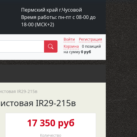
Пермский край г.Чусовой
Время работы: пн-пт с 08-00 до
18-00 (МСК+2)
Войти
Регистрация
Поиск
Корзина
0 позиций
на сумму
0 руб
стовая IR29-215в
истовая IR29-215в
17 350 руб
Количество