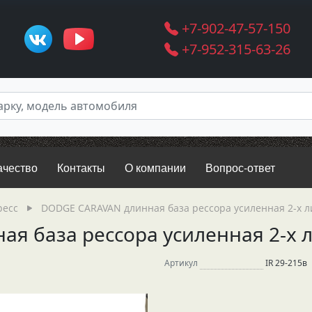
+7-902-47-57-150
+7-952-315-63-26
ачество
Контакты
О компании
Вопрос-ответ
есс
DODGE CARAVAN длинная база рессора усиленная 2-х ли
я база рессора усиленная 2-х л
Артикул
IR 29-215в