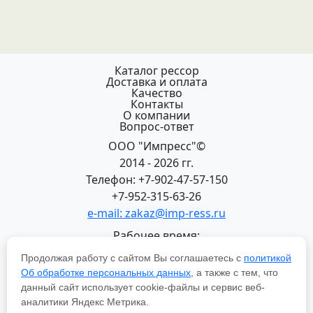
Каталог рессор
Доставка и оплата
Качество
Контакты
О компании
Вопрос-ответ
ООО "Импресс"©
2014 - 2026 гг.
Телефон: +7-902-47-57-150
+7-952-315-63-26
e-mail: zakaz@imp-ress.ru
Рабочее время:
пн-пт 08:00-18:00 (МСК+2)
Продолжая работу с сайтом Вы соглашаетесь с
политикой
618200, Пермский край
Об обработке персональных данных
, а также с тем, что
г.Чусовой, ул. Халтурина, 22
данный сайт использует cookie-файлы и сервис веб-
Политика в отношении обработки персональных
аналитики Яндекс Метрика.