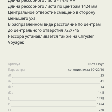
Длина рессорного листа - 1478 мм
Длина рессорного листа по центрам 1424 мм
Центральное отверстие смещено в сторону
меньшего уха.
В расправленном виде расстояние по центрам
до центрального отверстия 722/746
Рессора устанавливается так же на Chrysler
Voyager.
Артикул
IR 29-115ус
Параметры
сечение листа 60*20/10
d1
25
d2
41
d1в
14
d2в
14.5
L
1478
L'
1424
L1
760