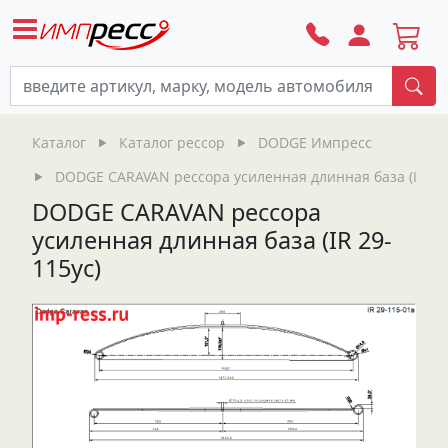
По
Каталог
Каталог рессор
DODGE Импресс
DODGE CARAVAN рессора усиленная длинная база (IR 29-
DODGE CARAVAN рессора
усиленная длинная база (IR 29-
115ус)