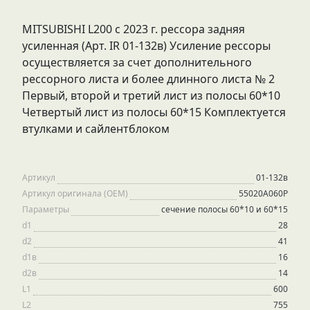
MITSUBISHI L200 с 2023 г. рессора задняя
усиленная (Арт. IR 01-132в) Усиление рессоры
осуществляется за счет дополнительного
рессорного листа и более длинного листа № 2
Первый, второй и третий лист из полосы 60*10
Четвертый лист из полосы 60*15 Комплектуется
втулками и сайлентблоком
Артикул
01-132в
Артикул оригинала (OEM)
55020A060P
Параметры
сечение полосы 60*10 и 60*15
d1
28
d2
41
d1в
16
d2в
14
L1
600
L2
755