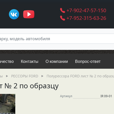
+7-902-47-57-150
+7-952-315-63-26
ачество
Контакты
О компании
Вопрос-ответ
ры
РЕССОРЫ FORD
Полурессора FORD лист № 2 по образ
т № 2 по образцу
Артикул
IR 09-01