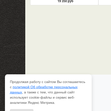
19 350 руб
Продолжая работу с сайтом Вы соглашаетесь
Каталог рессор
с
политикой Об обработке персональных
Доставка и оплата
данных
, а также с тем, что данный сайт
Качество
использует cookie-файлы и сервис веб-
Контакты
О компании
аналитики Яндекс Метрика.
Вопрос-ответ