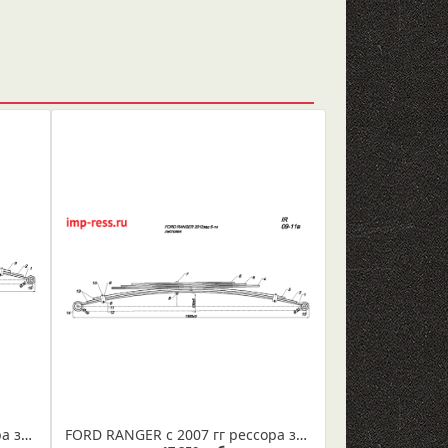
FORD RANGER с 2007 гг рессора задняя усиленная 7-ми листовая (Арт. IR 09-11ус)
FORD RANGER с 2007 гг рессора задняя в сборе (Арт. IR 09-11в)