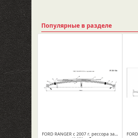
Популярные в разделе
FORD RANGER с 2007 г. рессора задняя усиленная в сборе (Арт. IR 09-18в) Оригинальный номер детали 6127538, 5232374, 1875775