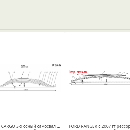
FORD CARGO 3-х осный самосвал рессора 3-го моста (ленивца) (Арт. IR 09-31) Каталожный номер 90CT 5560 CA N (T135652)