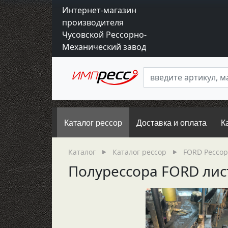
Интернет-магазин
производителя
Чусовской Рессорно-
Механический завод
Каталог рессор
Доставка и оплата
К
Каталог
Каталог рессор
FORD Рессо
Полурессора FORD лис