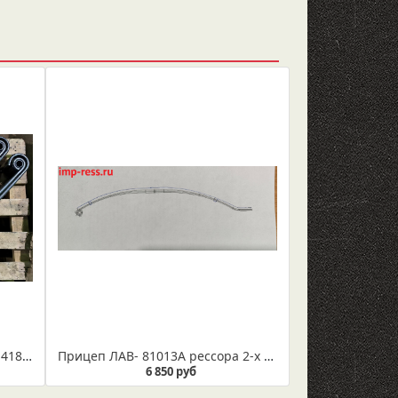
Рессора прицепа (аналог ADR 4181003)
Прицеп ЛАВ- 81013А рессора 2-х листовая
6 850 руб