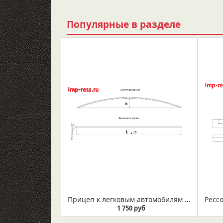
Популярные в разделе
Прицеп к легковым автомобилям ЛАВ- 81013А рессора, лист дополнительный из полосы 50*8 (Арт. IR 32-10-02)
1 750 руб