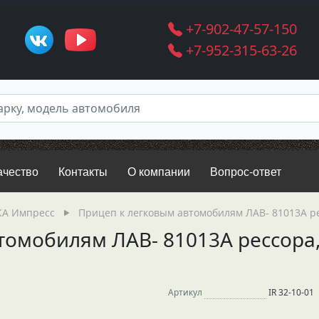
+7-902-47-57-150
+7-952-315-63-26
ачество
Контакты
О компании
Вопрос-ответ
А Импресс
Прицеп к легковым автомобилям ЛАВ- 81013А ресс
омобилям ЛАВ- 81013А рессора, л
Артикул
IR 32-10-01