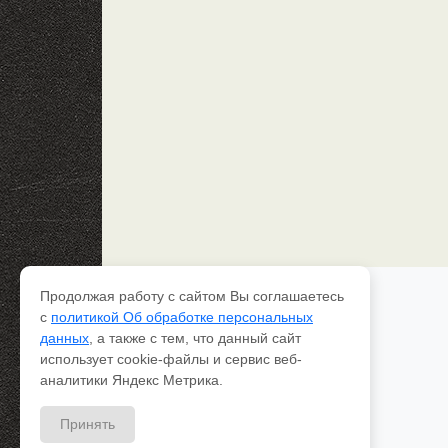
Продолжая работу с сайтом Вы соглашаетесь
Каталог рессор
с
политикой Об обработке персональных
Доставка и оплата
данных
, а также с тем, что данный сайт
Качество
использует cookie-файлы и сервис веб-
Контакты
О компании
аналитики Яндекс Метрика.
Вопрос-ответ
Принять