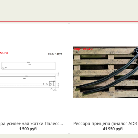
Рессора усиленная жатки Палессе КЗК 2503405А/-01 (IR 29-145ус)
1 500 руб
41 950 руб