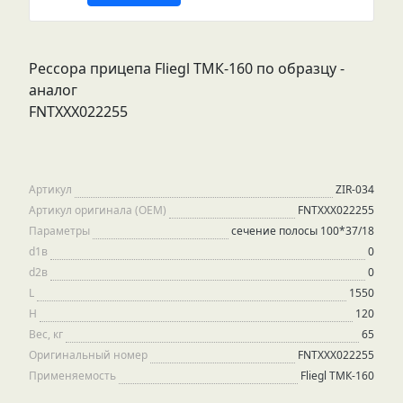
Рессора прицепа Fliegl ТМК-160 по образцу -
аналог
FNTXXX022255
Артикул
ZIR-034
Артикул оригинала (OEM)
FNTXXX022255
Параметры
сечение полосы 100*37/18
d1в
0
d2в
0
L
1550
H
120
Вес, кг
65
Оригинальный номер
FNTXXX022255
Применяемость
Fliegl TМК-160