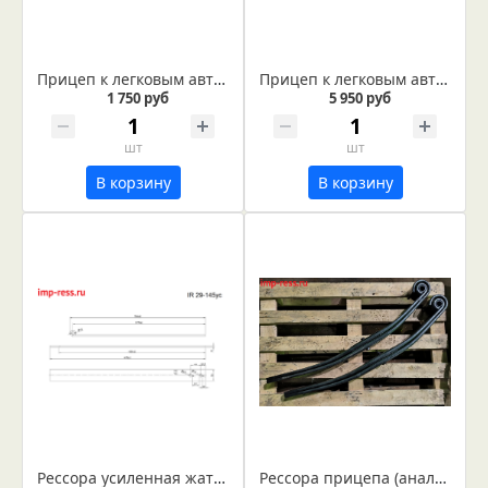
Прицеп к легковым автомобилям ЛАВ- 81013А рессора, лист дополнительный из полосы 50*8 (Арт. IR 32-10-02)
Прицеп к легковым автомобилям ЛАВ- 81013А рессора, лист №1 (Арт. IR 32-10-01)
1 750 руб
5 950 руб
шт
шт
В корзину
В корзину
Рессора усиленная жатки Палессе КЗК 2503405А/-01 (IR 29-145ус)
Рессора прицепа (аналог ADR 4181003)