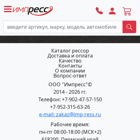
По
Text here....
Каталог рессор
Доставка и оплата
Качество
Контакты
О компании
Вопрос-ответ
ООО "Импресс"©
2014 - 2026 гг.
Телефон: +7-902-47-57-150
+7-952-315-63-26
e-mail: zakaz@imp-ress.ru
Рабочее время:
пн-пт 08:00-18:00 (МСК+2)
618200, Пермский край