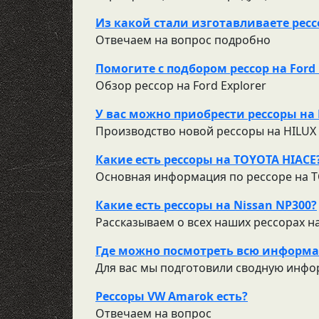
Из какой стали изготавливаете рес
Отвечаем на вопрос подробно
Помогите с подбором рессор на Ford 
Обзор рессор на Ford Explorer
У вас можно приобрести рессоры на H
Производство новой рессоры на HILUX 
Какие есть рессоры на TOYOTA HIACE
Основная информация по рессоре на 
Какие есть рессоры на Nissan NP300?
Рассказываем о всех наших рессорах н
Где можно посмотреть всю информаци
Для вас мы подготовили сводную инфо
Рессоры VW Amarok есть?
Отвечаем на вопрос