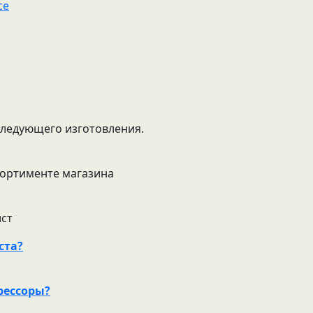
се
следующего изготовления.
ссортименте магазина
ист
ста?
рессоры?