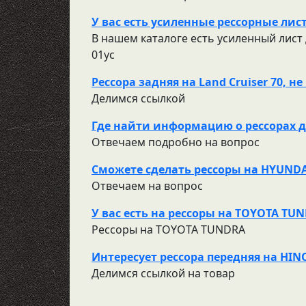
У вас есть усиленные рессорные лис
В нашем каталоге есть усиленный лист д
01ус
Рессора задняя на Land Cruiser 70, н
Делимся ссылкой
Где найти информацию о рессорах дл
Отвечаем подробно на вопрос
Сможете сделать рессоры на HYUNDA
Отвечаем на вопрос
У вас есть на рессоры на TOYOTA TU
Рессоры на TOYOTA TUNDRA
Интересует рессора передняя на HIN
Делимся ссылкой на товар