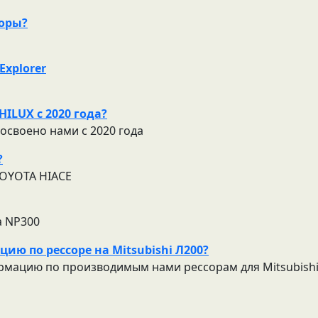
соры?
Explorer
ILUX c 2020 года?
освоено нами c 2020 года
?
TOYOTA HIACE
а NP300
ю по рессоре на Mitsubishi Л200?
рмацию по производимым нами рессорам для Mitsubishi