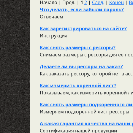
Начало | Пред. |
1
2
|
След.
|
Конец
|
В
Что делать, если забыли пароль?
Отвечаем
Как зарегистрироваться на сайте?
Инструкция
Как снять размеры с рессоры?
Снимаем размеры с рессоры для ее по
Делаете ли вы рессоры на заказ?
Как заказать рессору, которой нет в а
Как измерить коренной лист?
Показываем, как измерить коренной л
Как снять размеры подкоренного ли
Измеряем подкоренной лист рессоры
А какая гарантия качества на ваши 
Сертификация нашей продукции