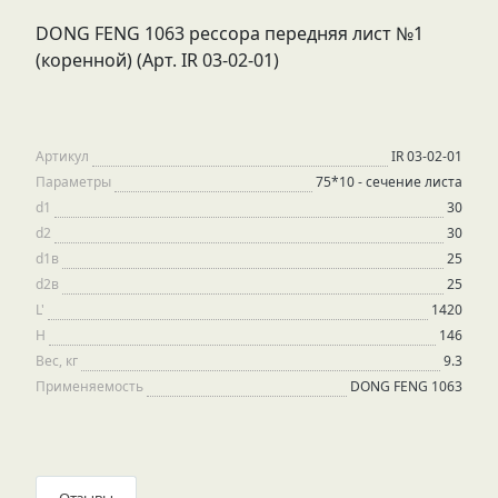
DONG FENG 1063 рессора передняя лист №1
(коренной) (Арт. IR 03-02-01)
Артикул
IR 03-02-01
Параметры
75*10 - сечение листа
d1
30
d2
30
d1в
25
d2в
25
L'
1420
H
146
Вес, кг
9.3
Применяемость
DONG FENG 1063