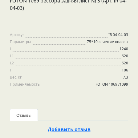
FOTON 1069 рессора задняя лист № 3 (Арт. IR 04-
04-03)
Артикул
IR 04-04-03
Параметры
75*10 сечение полосы
L
1240
L1
620
L2
620
H
106
Вес, кг
7.3
Применяемость
FOTON 1069 /1099
Отзывы
Добавить отзыв