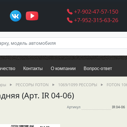
+7-902-47-57-150
+7-952-315-63-26
ачество
Контакты
О компании
Вопрос-ответ
оры
РЕССОРЫ FOTON
1069/1099 РЕССОРЫ
FOTON 1069
няя (Арт. IR 04-06)
Артикул
IR 04-06