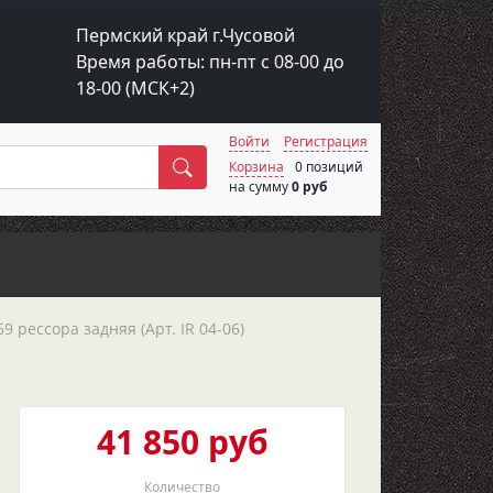
Пермский край г.Чусовой
Время работы: пн-пт с 08-00 до
18-00 (МСК+2)
Войти
Регистрация
Поиск
Корзина
0 позиций
на сумму
0 руб
 рессора задняя (Арт. IR 04-06)
41 850 руб
Количество