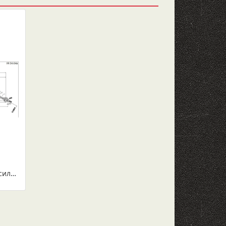
FOTON 1069 рессора задняя усиленная в сборе (Арт. IR 04-04в)