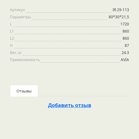
Артикул
IR 29-113
Параметры
80*30*21,5
L
1720
L1
860
L2
860
H
87
Вес, кг
24.3
Применяемость
AVIA
Отзывы
Добавить отзыв