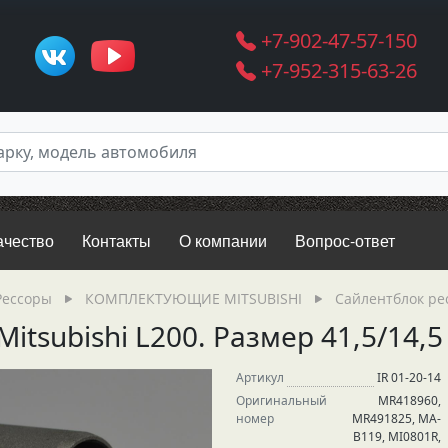
+7-902-47-57-150
+7-952-315-63-26
ачество
Контакты
О компании
Вопрос-ответ
Рессоры
КОМПЛЕКТУЮЩИЕ MITSUBISHI
Сайлентблок рес
itsubishi L200. Размер 41,5/14,5
Артикул
IR 01-20-14
Оригинальный
MR418960,
номер
MR491825, MA-
B119, MI0801R,