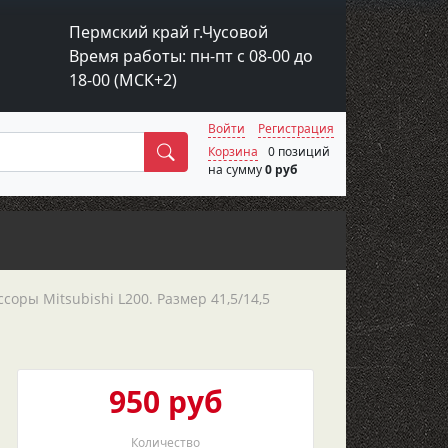
Пермский край г.Чусовой
Время работы: пн-пт с 08-00 до
18-00 (МСК+2)
Войти
Регистрация
Поиск
Корзина
0 позиций
на сумму
0 руб
соры Мitsubishi L200. Размер 41,5/14,5
950 руб
Количество