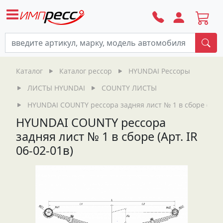
По
Каталог
Каталог рессор
HYUNDAI Рессоры
ЛИСТЫ HYUNDAI
COUNTY ЛИСТЫ
HYUNDAI COUNTY рессора задняя лист № 1 в сборе (Арт. 
HYUNDAI COUNTY рессора
задняя лист № 1 в сборе (Арт. IR
06-02-01в)