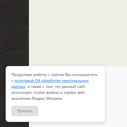
Продолжая работу с сайтом Вы соглашаетесь
Каталог рессор
с
политикой Об обработке персональных
Доставка и оплата
данных
, а также с тем, что данный сайт
Качество
использует cookie-файлы и сервис веб-
Контакты
О компании
аналитики Яндекс Метрика.
Вопрос-ответ
Принять