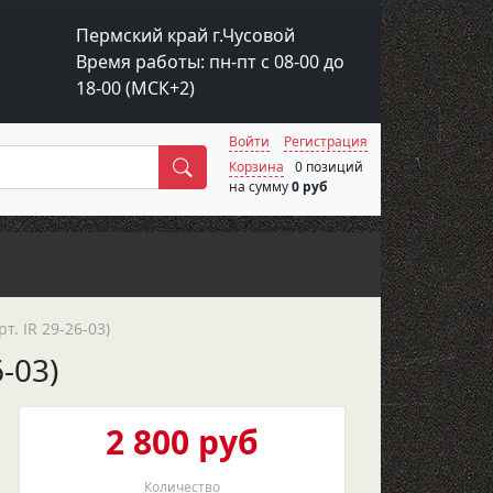
Пермский край г.Чусовой
Время работы: пн-пт с 08-00 до
18-00 (МСК+2)
Войти
Регистрация
Поиск
Корзина
0 позиций
на сумму
0 руб
. IR 29-26-03)
-03)
2 800 руб
Количество