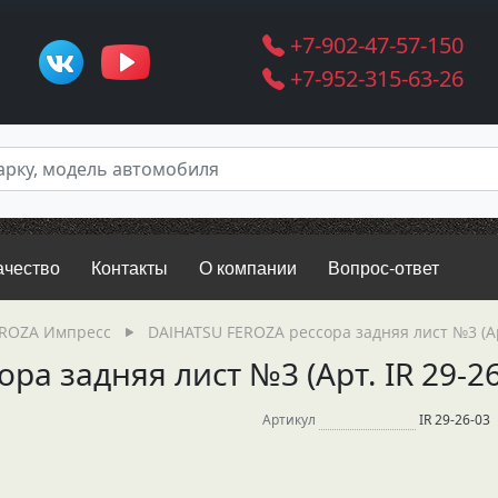
+7-902-47-57-150
+7-952-315-63-26
ачество
Контакты
О компании
Вопрос-ответ
EROZA Импресс
DAIHATSU FEROZA рессора задняя лист №3 (Арт
ра задняя лист №3 (Арт. IR 29-26
Артикул
IR 29-26-03