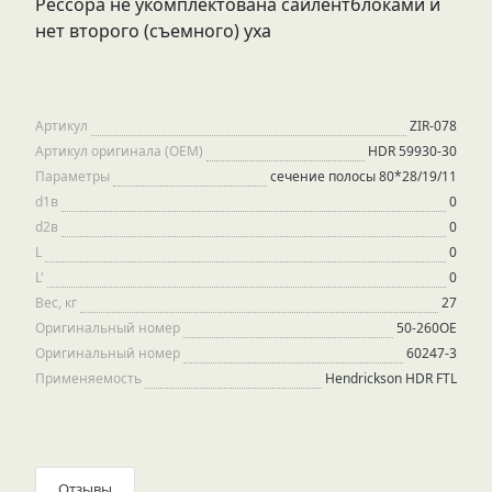
Рессора не укомплектована сайлентблоками и
нет второго (съемного) уха
Артикул
ZIR-078
Артикул оригинала (OEM)
HDR 59930-30
Параметры
сечение полосы 80*28/19/11
d1в
0
d2в
0
L
0
L'
0
Вес, кг
27
Оригинальный номер
50-260OE
Оригинальный номер
60247-3
Применяемость
Hendrickson HDR FTL
Отзывы