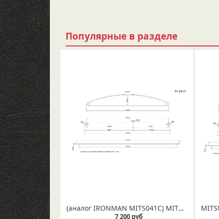
Популярные в разделе
(аналог IRONMAN MITS041C) MITSUBISHI L 200 с 2006-2014г, рессора задняя усиленная лифтованная лист № 1 в сборе со втулками и сайлентблоком (Арт. IR 01-24-01в)
7 200 руб