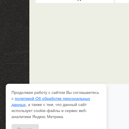
Продолжая работу с сайтом Вы соглашаетесь
Каталог рессор
с
политикой Об обработке персональных
Доставка и оплата
данных
, а также с тем, что данный сайт
Качество
использует cookie-файлы и сервис веб-
Контакты
О компании
аналитики Яндекс Метрика.
Вопрос-ответ