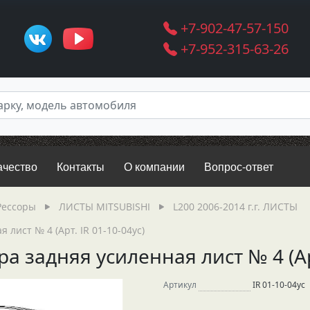
+7-902-47-57-150
+7-952-315-63-26
ачество
Контакты
О компании
Вопрос-ответ
Рессоры
ЛИСТЫ MITSUBISHI
L200 2006-2014 г.г. ЛИСТЫ
 лист № 4 (Арт. IR 01-10-04ус)
а задняя усиленная лист № 4 (Арт
Артикул
IR 01-10-04ус