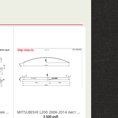
MITSUBISHI L200 рессора задняя усиленная лист № 1 в сборе (Арт. IR 01-10-01ус)
MITSUBISHI L200 2006-2014 лист № 3 рессора задняя усиленная (Арт. IR 01-24-03)
3 500 руб