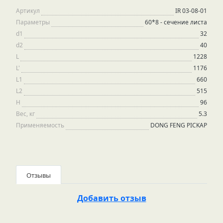
Артикул
IR 03-08-01
Параметры
60*8 - сечение листа
d1
32
d2
40
L
1228
L'
1176
L1
660
L2
515
H
96
Вес, кг
5.3
Применяемость
DONG FENG PICKAP
Отзывы
Добавить отзыв