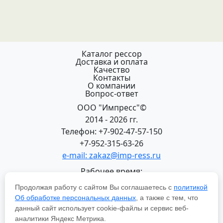
Каталог рессор
Доставка и оплата
Качество
Контакты
О компании
Вопрос-ответ
ООО "Импресс"©
2014 - 2026 гг.
Телефон: +7-902-47-57-150
+7-952-315-63-26
e-mail: zakaz@imp-ress.ru
Рабочее время:
пн-пт 08:00-18:00 (МСК+2)
Продолжая работу с сайтом Вы соглашаетесь с
политикой
618200, Пермский край
Об обработке персональных данных
, а также с тем, что
г.Чусовой, ул. Халтурина, 22
данный сайт использует cookie-файлы и сервис веб-
Политика в отношении обработки персональных
аналитики Яндекс Метрика.