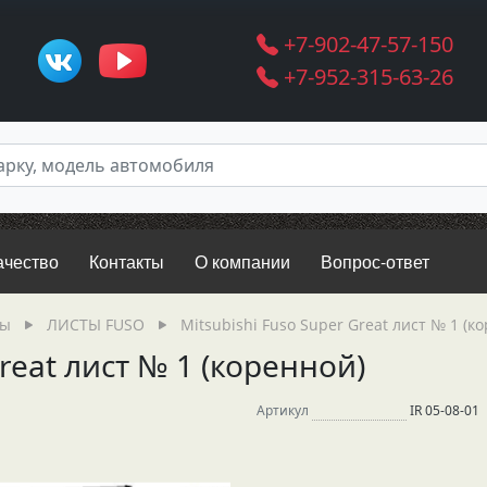
+7-902-47-57-150
+7-952-315-63-26
ачество
Контакты
О компании
Вопрос-ответ
ры
ЛИСТЫ FUSO
Mitsubishi Fuso Super Great лист № 1 (к
Great лист № 1 (коренной)
Артикул
IR 05-08-01