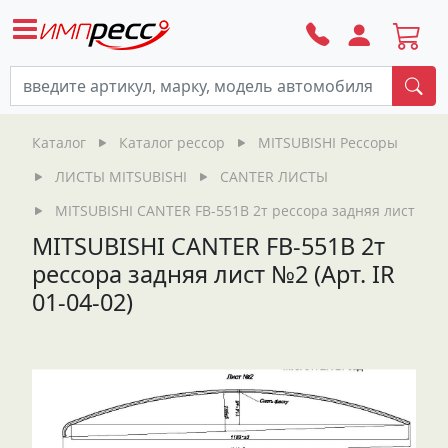
По
Каталог
Каталог рессор
MITSUBISHI Рессоры
ЛИСТЫ MITSUBISHI
CANTER ЛИСТЫ
MITSUBISHI CANTER FB-551B 2т рессора задняя лист №2 (А
MITSUBISHI CANTER FB-551B 2т
рессора задняя лист №2 (Арт. IR
01-04-02)