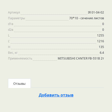
Артикул
IR 01-04-02
Параметры
70*10 - сечение листов
d1в
0
d2в
0
L
1255
L'
1216
H
135
Вес, кг
6.4
Применяемость
MITSUBISHI CANTER FB-551B 2т
Отзывы
Добавить отзыв