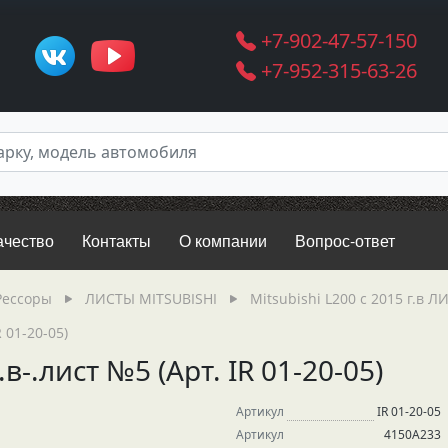
+7-902-47-57-150
+7-952-315-63-26
ачество
Контакты
О компании
Вопрос-ответ
Рессоры
ЛИСТЫ MITSUBISHI
Mitsubishi L200 с 2015 г.в 
R 01-20-05)
.в-.лист №5 (Арт. IR 01-20-05)
Артикул
IR 01-20-05
Артикул
4150A233