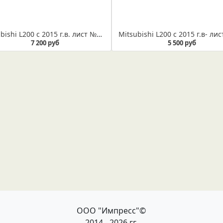
Mitsubishi L200 с 2015 г.в. лист №1 усиленный (Арт. IR 01-27-01ус)
7 200 руб
5 500 руб
ООО "Импресс"©
2014 - 2026 гг.