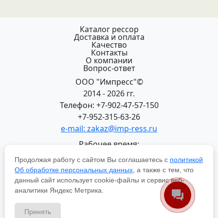
Каталог рессор
Доставка и оплата
Качество
Контакты
О компании
Вопрос-ответ
ООО "Импресс"©
2014 - 2026 гг.
Телефон: +7-902-47-57-150
+7-952-315-63-26
e-mail: zakaz@imp-ress.ru
Рабочее время:
пн-пт 08:00-18:00 (МСК+2)
Продолжая работу с сайтом Вы соглашаетесь с
политикой
618200, Пермский край
Об обработке персональных данных
, а также с тем, что
г.Чусовой, ул. Халтурина, 22
данный сайт использует cookie-файлы и сервис веб-
Политика в отношении обработки персональных
аналитики Яндекс Метрика.
данных
Принять