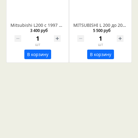
Mitsubishi L200 с 1997 по 2007 годы рессора 6-ти листовая, лист №4 (Арт. IR 01-25-04)
MITSUBISHI L 200 до 2006 г рессора задняя лист № 1 в сборе с сайлентблоком и втулками (Арт. IR 01-03-01в)
3 400 руб
5 500 руб
шт
шт
В корзину
В корзину