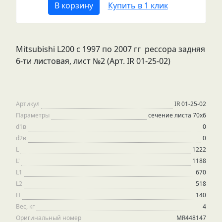
В корзину
Купить в 1 клик
Mitsubishi L200 с 1997 по 2007 гг рессора задняя
6-ти листовая, лист №2 (Арт. IR 01-25-02)
Артикул
IR 01-25-02
Параметры
сечение листа 70х6
d1в
0
d2в
0
L
1222
L'
1188
L1
670
L2
518
H
140
Вес, кг
4
Оригинальный номер
MR448147