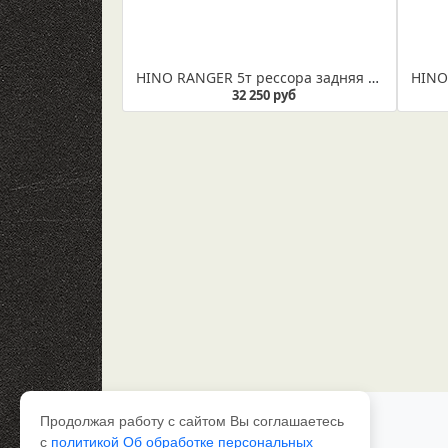
HINO RANGER 5т рессора задняя без подрессорника (Арт. IR 16-05) Рессора не укомплектована втулкой
32 250 руб
Продолжая работу с сайтом Вы соглашаетесь
Каталог рессор
с
политикой Об обработке персональных