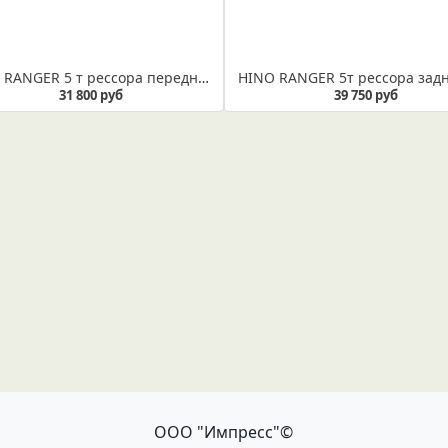
HINO RANGER 5 т рессора передняя ( Арт. IR 16-06) Рессора не укомплектована втулкой
31 800 руб
39 750 руб
ООО "Импресс"©