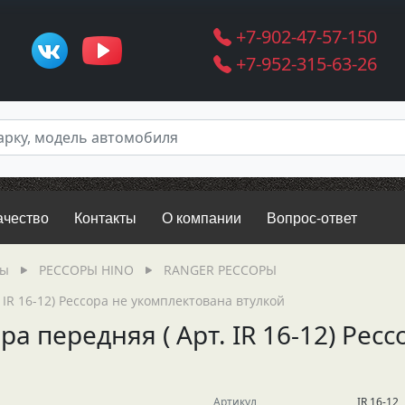
+7-902-47-57-150
+7-952-315-63-26
ачество
Контакты
О компании
Вопрос-ответ
ры
РЕССОРЫ HINO
RANGER РЕССОРЫ
 IR 16-12) Рессора не укомплектована втулкой
ра передняя ( Арт. IR 16-12) Рес
Артикул
IR 16-12