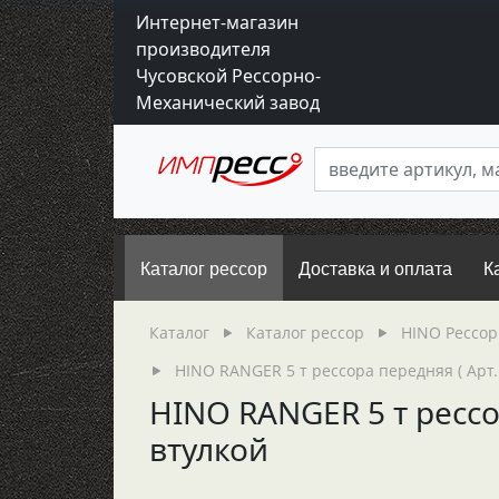
Интернет-магазин
производителя
Чусовской Рессорно-
Механический завод
Каталог рессор
Доставка и оплата
К
Каталог
Каталог рессор
HINO Рессо
HINO RANGER 5 т рессора передняя ( Арт.
HINO RANGER 5 т рессо
втулкой