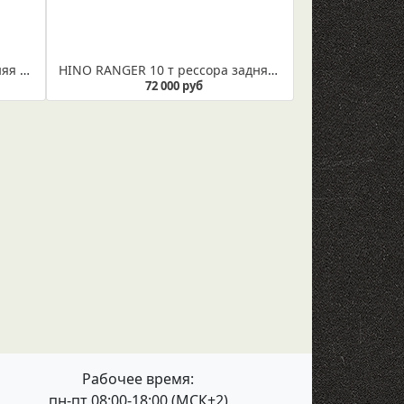
HINO RANGER 5т рессора задняя с подрессорником (Арт. IR 16-10) Рессора не укомплектована втулкой
HINO RANGER 10 т рессора задняя (Арт. R 16-02в) Рессора укомплектована втулкой диаметром 33 мм
72 000 руб
Рабочее время:
пн-пт 08:00-18:00 (МСК+2)