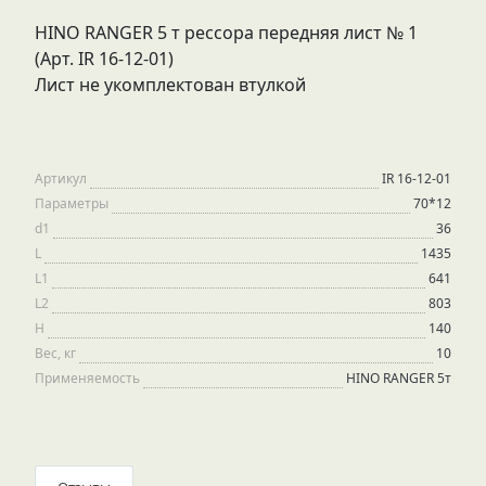
HINO RANGER 5 т рессора передняя лист № 1
(Арт. IR 16-12-01)
Лист не укомплектован втулкой
Артикул
IR 16-12-01
Параметры
70*12
d1
36
L
1435
L1
641
L2
803
H
140
Вес, кг
10
Применяемость
HINO RANGER 5т