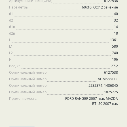
Артикул оригинала (OEM)
6127538
Параметры
60х10, 60х12 сечение
d1
40
d2
32
d1в
14
d2в
18
L
1361
L1
580
L2
740
H
106
Вес, кг
27.2
Оригинальный номер
6127538
Оригинальный номер
ADM58811C
Оригинальный номер
5232374, 1486845
Оригинальный номер
1875775
Применяемость
FORD RANGER 2007 -н.в. MAZDA
ВТ -50 2007 н.в.