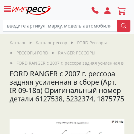
По
Каталог
Каталог рессор
FORD Рессоры
РЕССОРЫ FORD
RANGER РЕССОРЫ
FORD RANGER с 2007 г. рессора задняя усиленная в сбор
FORD RANGER с 2007 г. рессора
задняя усиленная в сборе (Арт.
IR 09-18в) Оригинальный номер
детали 6127538, 5232374, 1875775