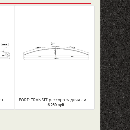
Ford Transit Jumbo рессора лист №1 (коренной) (Арт. IR 09-15-01)
FORD TRANSIT рессора задняя лист № 2 (Арт. IR 09-30-02)
6 250 руб