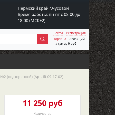
Пермский край г.Чусовой
Время работы: пн-пт с 08-00 до
18-00 (МСК+2)
Войти
Регистрация
Поиск
Корзина
0 позиций
на сумму
0 руб
№2 (подкоренной) (Арт. IR 09-17-02)
11 250 руб
Количество