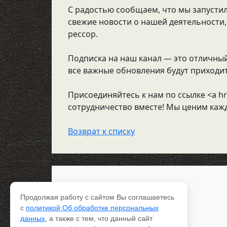
С радостью сообщаем, что мы запустил
свежие новости о нашей деятельности,
рессор.
Подписка на наш канал — это отличный
все важные обновления будут приходи
Присоединяйтесь к нам по ссылке <a hr
сотрудничество вместе! Мы ценим кажд
Возврат к списку
Каталог рессор
Доставка и оплата
Продолжая работу с сайтом Вы соглашаетесь
Качество
с
политикой Об обработке персональных
Контакты
данных
, а также с тем, что данный сайт
О компании