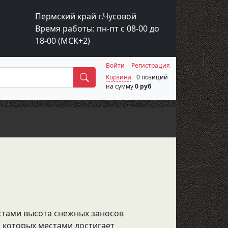
Пермский край г.Чусовой
Время работы: пн-пт с 08-00 до
18-00 (МСК+2)
Войти
Регистрация
Поиск
Корзина
0 позиций
на сумму
0 руб
естами высота снежных заносов
а которых местами достигает