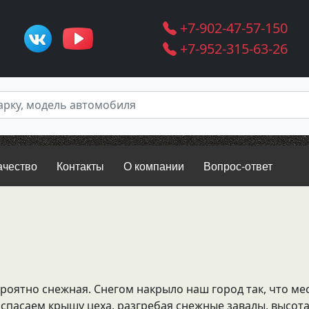
+7-902-47-57-150
+7-952-315-63-26
ачество
Контакты
О компании
Вопрос-ответ
ероятно снежная. Снегом накрыло наш город так, что м
 спасаем крышу цеха, разгребая снежные завалы, высот