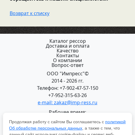
Возврат к списку
Каталог рессор
Доставка и оплата
Качество
Контакты
О компании
Вопрос-ответ
ООО "Импресс"©
2014 - 2026 гг.
Телефон: +7-902-47-57-150
+7-952-315-63-26
e-mail: zakaz@imp-ress.ru
Рабочее время:
пн-пт 08:00-18:00 (МСК+2)
Продолжая работу с сайтом Вы соглашаетесь с
политикой
618200, Пермский край
Об обработке персональных данных
, а также с тем, что
г.Чусовой, ул. Халтурина, 22
данный сайт использует cookie-файлы и сервис веб-