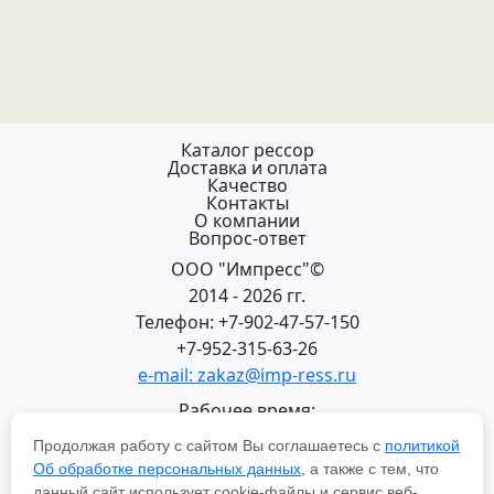
Каталог рессор
Доставка и оплата
Качество
Контакты
О компании
Вопрос-ответ
ООО "Импресс"©
2014 - 2026 гг.
Телефон: +7-902-47-57-150
+7-952-315-63-26
e-mail: zakaz@imp-ress.ru
Рабочее время:
пн-пт 08:00-18:00 (МСК+2)
Продолжая работу с сайтом Вы соглашаетесь с
политикой
618200, Пермский край
Об обработке персональных данных
, а также с тем, что
г.Чусовой, ул. Халтурина, 22
данный сайт использует cookie-файлы и сервис веб-