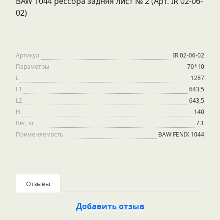
BAW 1044 рессора задняя лист № 2 (Арт. IR 02-06-
02)
Артикул
IR 02-06-02
Параметры
70*10
L
1287
L1
643,5
L2
643,5
H
140
Вес, кг
7.1
Применяемость
BAW FENIX 1044
Отзывы
Добавить отзыв