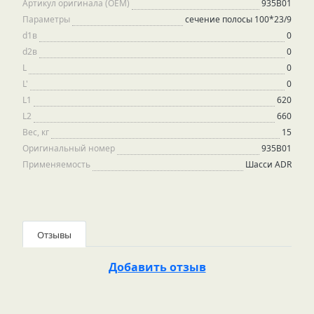
Артикул оригинала (OEM)
935B01
Параметры
сечение полосы 100*23/9
d1в
0
d2в
0
L
0
L'
0
L1
620
L2
660
Вес, кг
15
Оригинальный номер
935В01
Применяемость
Шасси ADR
Отзывы
Добавить отзыв