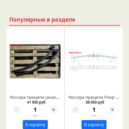
Популярные в разделе
Рессора прицепа (аналог ADR 4181003)
Рессора прицепа Fliegl ТМК-160 по образцу - аналог FNTXXX022255
41 950 руб
88 950 руб
шт
шт
В корзину
В корзину