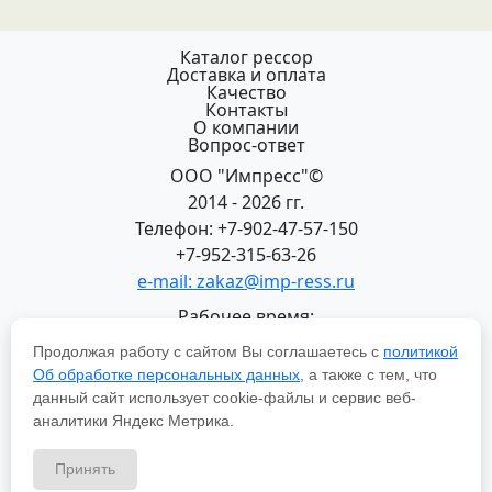
Каталог рессор
Доставка и оплата
Качество
Контакты
О компании
Вопрос-ответ
ООО "Импресс"©
2014 - 2026 гг.
Телефон: +7-902-47-57-150
+7-952-315-63-26
e-mail: zakaz@imp-ress.ru
Рабочее время:
пн-пт 08:00-18:00 (МСК+2)
Продолжая работу с сайтом Вы соглашаетесь с
политикой
618200, Пермский край
Об обработке персональных данных
, а также с тем, что
г.Чусовой, ул. Халтурина, 22
данный сайт использует cookie-файлы и сервис веб-
Политика в отношении обработки персональных
аналитики Яндекс Метрика.
данных
Принять