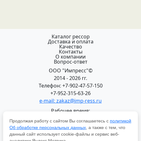
Каталог рессор
Доставка и оплата
Качество
Контакты
О компании
Вопрос-ответ
ООО "Импресс"©
2014 - 2026 гг.
Телефон: +7-902-47-57-150
+7-952-315-63-26
e-mail: zakaz@imp-ress.ru
Рабочее время:
пн-пт 08:00-18:00 (МСК+2)
Продолжая работу с сайтом Вы соглашаетесь с
политикой
618200, Пермский край
Об обработке персональных данных
, а также с тем, что
г.Чусовой, ул. Халтурина, 22
данный сайт использует cookie-файлы и сервис веб-
аналитики Яндекс Метрика.