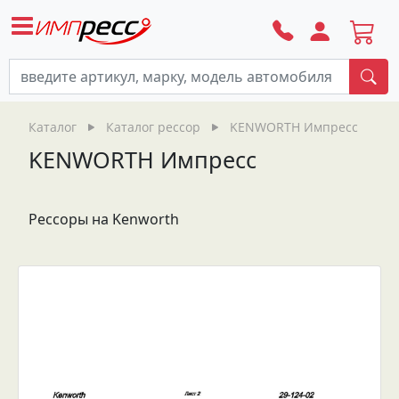
По
Каталог
Каталог рессор
KENWORTH Импресс
KENWORTH Импресс
Рессоры на Kenworth