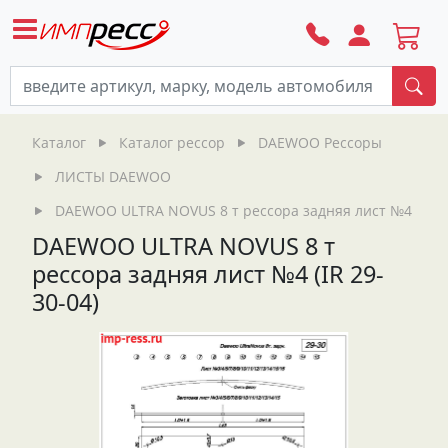
По
Каталог
Каталог рессор
DAEWOO Рессоры
ЛИСТЫ DAEWOO
DAEWOO ULTRA NOVUS 8 т рессора задняя лист №4 (IR 29
DAEWOO ULTRA NOVUS 8 т
рессора задняя лист №4 (IR 29-
30-04)