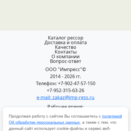
Каталог рессор
Доставка и оплата
Качество
Контакты
О компании
Вопрос-ответ
ООО "Импресс"©
2014 - 2026 гг.
Телефон: +7-902-47-57-150
+7-952-315-63-26
e-mail: zakaz@imp-ress.ru
Рабочее время:
пн-пт 08:00-18:00 (МСК+2)
Продолжая работу с сайтом Вы соглашаетесь с
политикой
618200, Пермский край
Об обработке персональных данных
, а также с тем, что
г.Чусовой, ул. Халтурина, 22
данный сайт использует cookie-файлы и сервис веб-