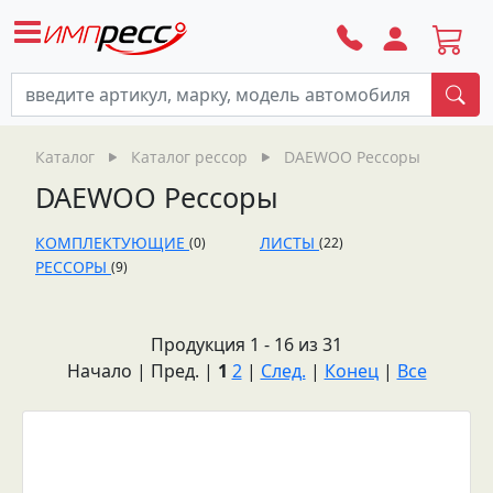
По
Каталог
Каталог рессор
DAEWOO Рессоры
DAEWOO Рессоры
КОМПЛЕКТУЮЩИЕ
ЛИСТЫ
(0)
(22)
РЕССОРЫ
(9)
Продукция 1 - 16 из 31
Начало | Пред. |
1
2
|
След.
|
Конец
|
Все