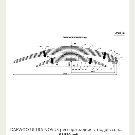
DAEWOO ULTRA NOVUS рессора задняя с подрессорником 16 листов (IR 29-15)
91 550 руб