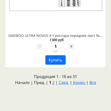
DAEWOO ULTRA NOVUS 8 т рессора передняя лист №3 (IR 29-31-03)
7 800 руб
шт
Купить
Продукция 1 - 16 из 31
Начало | Пред. |
1
2
|
След.
|
Конец
|
Все