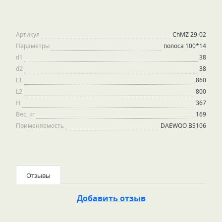
Артикул
ChMZ 29-02
Параметры
полоса 100*14
d1
38
d2
38
L1
860
L2
800
H
367
Вес, кг
169
Применяемость
DAEWOO BS106
Отзывы
Добавить отзыв