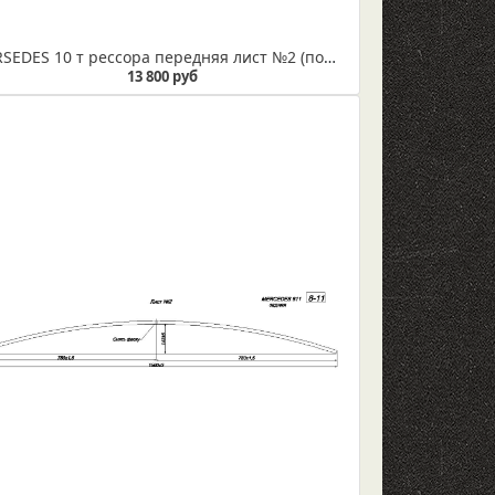
MERSEDES 10 т рессора передняя лист №2 (подкоренной) (Арт. IR 08-05-02)
13 800 руб