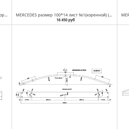
MERSEDES 10 т рессора передняя лист №1 (коренной) (Арт. IR 08-05-01)
MERCEDES размер 100*14 лист №1(коренной) (Арт. IR 08-03-01)
16 450 руб