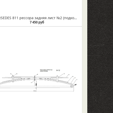
MERSEDES 811 рессора задняя лист №2 (подкоренной) (Арт. IR 08-11-02)
7 450 руб