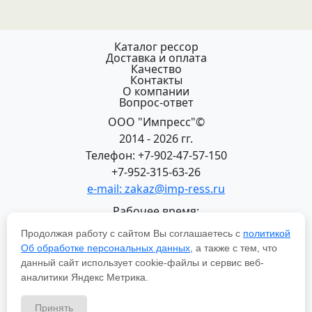
Каталог рессор
Доставка и оплата
Качество
Контакты
О компании
Вопрос-ответ
ООО "Импресс"©
2014 - 2026 гг.
Телефон: +7-902-47-57-150
+7-952-315-63-26
e-mail: zakaz@imp-ress.ru
Рабочее время:
пн-пт 08:00-18:00 (МСК+2)
Продолжая работу с сайтом Вы соглашаетесь с
политикой
618200, Пермский край
Об обработке персональных данных
, а также с тем, что
г.Чусовой, ул. Халтурина, 22
данный сайт использует cookie-файлы и сервис веб-
Политика в отношении обработки персональных
аналитики Яндекс Метрика.
данных
Принять