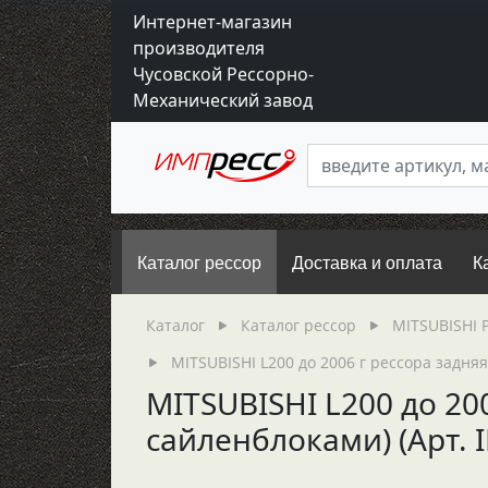
Интернет-магазин
производителя
Чусовской Рессорно-
Механический завод
Каталог рессор
Доставка и оплата
К
Каталог
Каталог рессор
MITSUBISHI 
MITSUBISHI L200 до 2006 г рессора задня
MITSUBISHI L200 до 200
сайленблоками) (Арт.