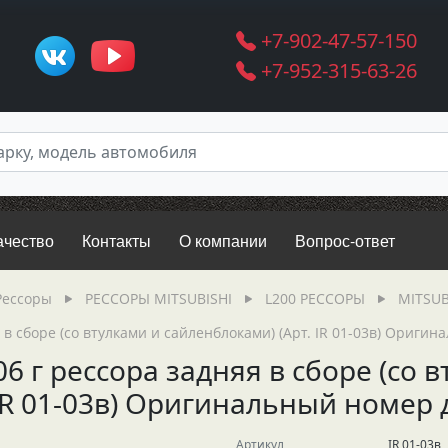
+7-902-47-57-150
+7-952-315-63-26
ачество
Контакты
О компании
Вопрос-ответ
Рессоры
РЕССОРЫ MITSUBISHI
L200 РЕССОРЫ
MITSUBI
я в сборе (со втулками и сайленблоками) (Арт. IR 01-03в) Ориг
6 г рессора задняя в сборе (со 
 IR 01-03в) Оригинальный номер
Артикул
IR 01-03в