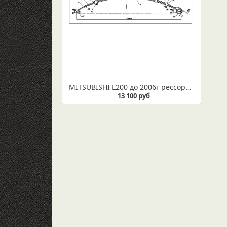
MITSUBISHI L200 до 2006г рессора задняя (Арт. IR 01-03) Оригинальный номер детали MR519580
13 100 руб