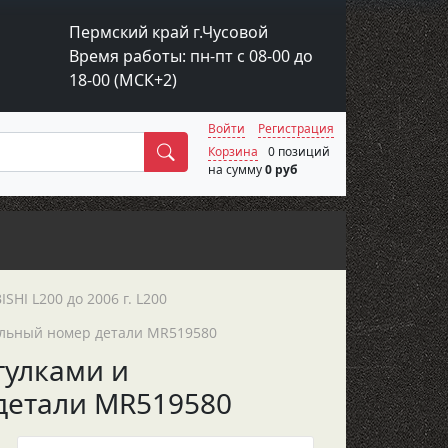
Пермский край г.Чусовой
Время работы: пн-пт с 08-00 до
18-00 (МСК+2)
Войти
Регистрация
Поиск
Корзина
0 позиций
на сумму
0 руб
SHI L200 до 2006 г. L200
инальный номер детали MR519580
втулками и
 детали MR519580