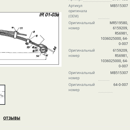
Артикул
MB515307
оригинала
(OEM)
Оригинальный
MR519580,
номер
6159209,
RS6981,
1036025000, 64-
0-007
Оригинальный
6159209,
номер
RS6981,
1036025000, 64-
0-007
Оригинальный
MB515307
номер
Оригинальный
64-0-007
номер
ОТЗЫВЫ