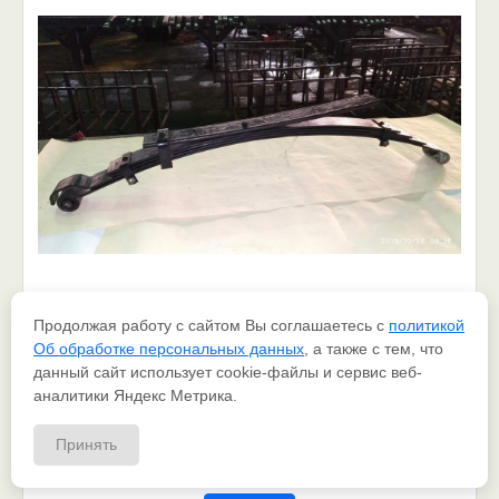
Продолжая работу с сайтом Вы соглашаетесь с
политикой
Об обработке персональных данных
, а также с тем, что
данный сайт использует cookie-файлы и сервис веб-
аналитики Яндекс Метрика.
MITSUBISHI L 200 рессора задняя с 2007-2014г. (Арт. IR 01-10) без сайлентблока и втулок Оригинальный номер рессоры (4150A094/4150А095/4150А174/AD48807/MR992595/64009/6159211/MB515307)
12 900 руб
Принять
шт