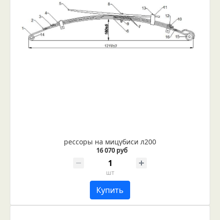
рессоры на мицубиси л200
16 070 руб
шт
Купить