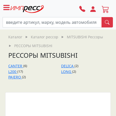
По
Каталог
Каталог рессор
MITSUBISHI Рессоры
РЕССОРЫ MITSUBISHI
РЕССОРЫ MITSUBISHI
CANTER
DELICA
(6)
(2)
L200
LONG
(17)
(2)
PAJERO
(2)