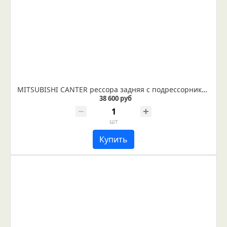
MITSUBISHI CANTER рессора задняя с подрессорником в сборе (Арт. IR 01-11в)
38 600 руб
шт
Купить