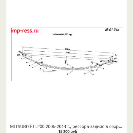
MITSUBISHI L200 2006-2014 г., рессора задняя в сборе (Арт. IR 01-31в) С удлиненным 2 и 3 листом
15 300 руб