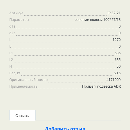
Артикул
IR 32-21
Параметры
сечение полосы 100*27/13
d1в
0
d2в
0
L
1270
L'
0
L1
635
L2
635
H
50
Вес, кг
60.5
Оригинальный номер
4171009
Применяемость
Прицеп, подвеска ADR
Отзывы
Добавить отзыв