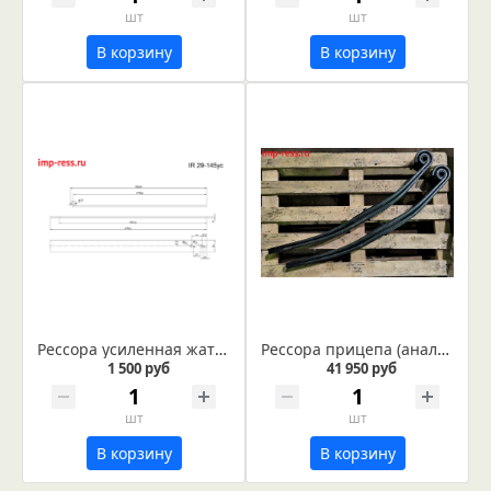
шт
шт
В корзину
В корзину
Рессора усиленная жатки Палессе КЗК 2503405А/-01 (IR 29-145ус)
Рессора прицепа (аналог ADR 4181003)
1 500 руб
41 950 руб
шт
шт
В корзину
В корзину