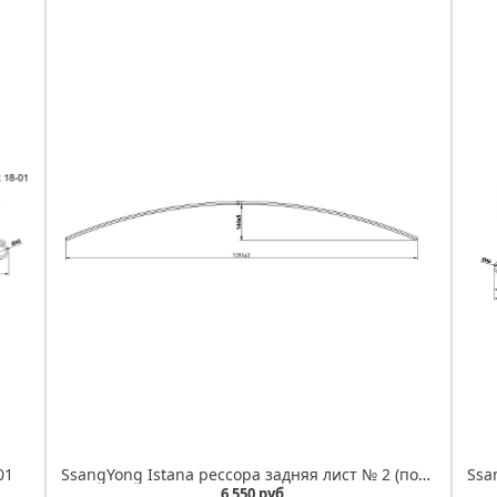
01
SsangYong Istana рессора задняя лист № 2 (подкоренной) IR 18-01-02
6 550 руб