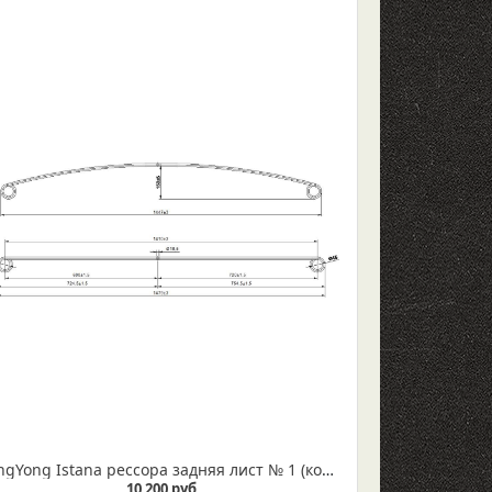
SsangYong Istana рессора задняя лист № 1 (коренной) IR 18-01-01
10 200 руб