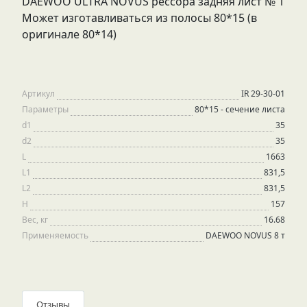
DAEWOO ULTRA NOVUS рессора задняя лист № 1
Может изготавливаться из полосы 80*15 (в
оригинале 80*14)
Артикул
IR 29-30-01
Параметры
80*15 - сечение листа
d1
35
d2
35
L
1663
L1
831,5
L2
831,5
H
157
Вес, кг
16.68
Применяемость
DAEWOO NOVUS 8 т
Отзывы