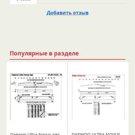
Добавить отзыв
Популярные в разделе
Daewoo Ultra Novus рессора задняя лист № 5 (IR 29-15-05)
DAEWOO ULTRA NOVUS 8 т рессора задняя лист №4 (IR 29-30-04)