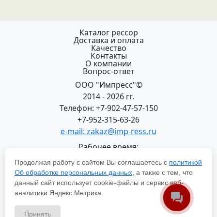
Каталог рессор
Доставка и оплата
Качество
Контакты
О компании
Вопрос-ответ
ООО "Импресс"©
2014 - 2026 гг.
Телефон: +7-902-47-57-150
+7-952-315-63-26
e-mail: zakaz@imp-ress.ru
Рабочее время:
пн-пт 08:00-18:00 (МСК+2)
Продолжая работу с сайтом Вы соглашаетесь с
политикой
618200, Пермский край
Об обработке персональных данных
, а также с тем, что
г.Чусовой, ул. Халтурина, 22
данный сайт использует cookie-файлы и сервис веб-
Политика в отношении обработки персональных
аналитики Яндекс Метрика.
данных
Принять