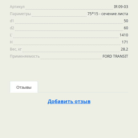
Артикул
IR 09-03
Параметры
75*15 - сечение листа
d1
50
d2
60
L'
1410
H
171
Вес, кг
28.2
Применяемость
FORD TRANSIT
Отзывы
Добавить отзыв