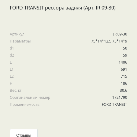
FORD TRANSIT рессора задняя (Арт. IR 09-30)
Артикул
IR 09-30
Параметры
75*14*13,5 75*14*9
d1
50
d2
59
L
1406
L1
691
L2
715
H
186
Вес, кг
30.6
Оригинальный номер
1721790
Применяемость
FORD TRANSIT
Отзывы